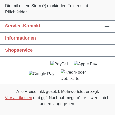
Die mit einem Stern (*) markierten Felder sind
Pflichtfelder.
Service-Kontakt
Informationen
Text vergrößern
Hochkontrastmodus
Shopservice
Farben invertieren
Monochrom
Niedrige Sättigung
Hohe Sättigung
Links unterstreichen
Gut lesbare Schrift
Alle Preise inkl. gesetzl. Mehrwertsteuer zzgl.
Versandkosten
und ggf. Nachnahmegebühren, wenn nicht
Animationen stoppen
Überschriften hervorheben
anders angegeben.
Großer Cursor
Leseführung