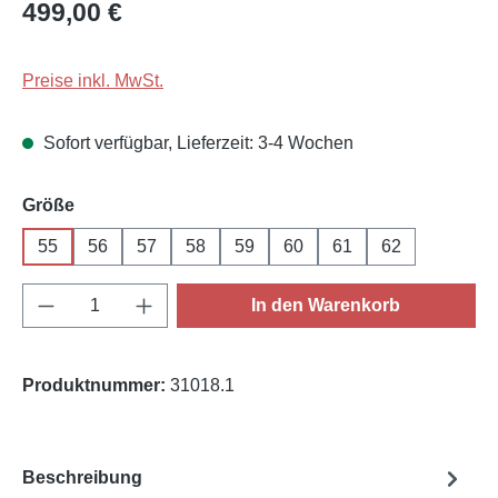
Regulärer Preis:
499,00 €
Preise inkl. MwSt.
Sofort verfügbar, Lieferzeit: 3-4 Wochen
auswählen
Größe
55
56
57
58
59
60
61
62
Produkt Anzahl: Gib den gewünschten Wert e
In den Warenkorb
Produktnummer:
31018.1
Beschreibung