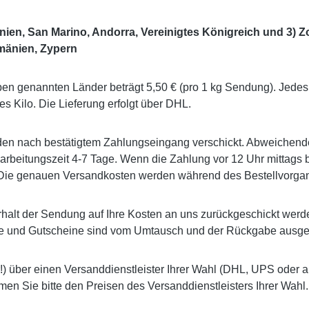
anien, San Marino, Andorra, Vereinigtes Königreich und 3) Z
Rumänien, Zypern
ben genannten Länder beträgt 5,50 € (pro 1 kg Sendung). Jedes 
es Kilo. Die Lieferung erfolgt über DHL.
den nach bestätigtem Zahlungseingang verschickt. Abweichend
rbeitungszeit 4-7 Tage. Wenn die Zahlung vor 12 Uhr mittags b
. Die genauen Versandkosten werden während des Bestellvorgan
alt der Sendung auf Ihre Kosten an uns zurückgeschickt werd
ufe und Gutscheine sind vom Umtausch und der Rückgabe ausg
 über einen Versanddienstleister Ihrer Wahl (DHL, UPS oder 
en Sie bitte den Preisen des Versanddienstleisters Ihrer Wahl.