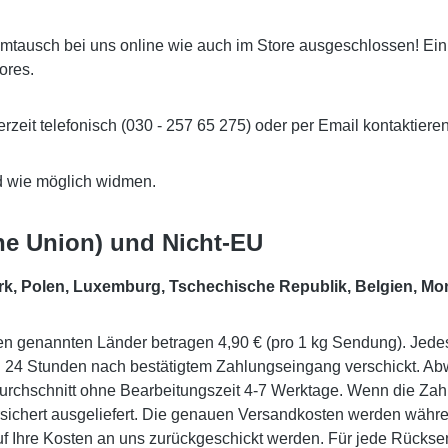
ausch bei uns online wie auch im Store ausgeschlossen! Ein Gu
ores.
eit telefonisch (030 - 257 65 275) oder per Email kontaktieren
d wie möglich widmen.
he Union) und Nicht-EU
ark, Polen, Luxemburg, Tschechische Republik, Belgien, M
en genannten Länder betragen 4,90 € (pro 1 kg Sendung). Jedes w
on 24 Stunden nach bestätigtem Zahlungseingang verschickt. A
urchschnitt ohne Bearbeitungszeit 4-7 Werktage. Wenn die Zahlu
sichert ausgeliefert. Die genauen Versandkosten werden währ
f Ihre Kosten an uns zurückgeschickt werden. Für jede Rücks