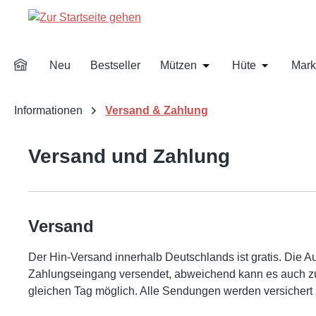
m Hauptinhalt springen
Zur Suche springen
Zur Hauptnavigation springen
Neu
Bestseller
Mützen
Hüte
Mark
Öffne oder Schließe d
Öffne oder
Informationen
Versand & Zahlung
Versand und Zahlung
Versand
Der Hin-Versand innerhalb Deutschlands ist gratis. Die A
Zahlungseingang versendet, abweichend kann es auch zu 
gleichen Tag möglich. Alle Sendungen werden versichert