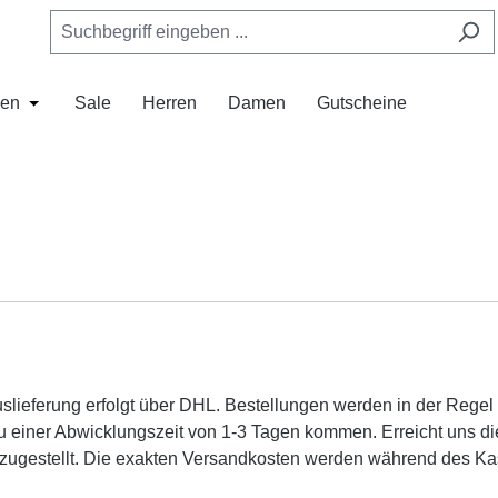
en
Sale
Herren
Damen
Gutscheine
as Dropdown der Kategorie Mützen
 Schließe das Dropdown der Kategorie Hüte
Öffne oder Schließe das Dropdown der Kategorie Marken
uslieferung erfolgt über DHL. Bestellungen werden in der Rege
einer Abwicklungszeit von 1-3 Tagen kommen. Erreicht uns die
 zugestellt. Die exakten Versandkosten werden während des K