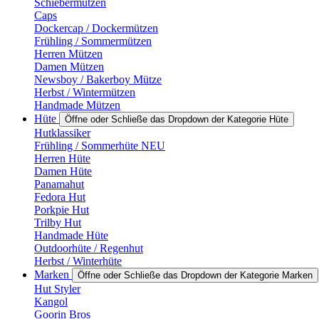
Schiebermützen
Caps
Dockercap / Dockermützen
Frühling / Sommermützen
Herren Mützen
Damen Mützen
Newsboy / Bakerboy Mütze
Herbst / Wintermützen
Handmade Mützen
Hüte
Öffne oder Schließe das Dropdown der Kategorie Hüte
Hutklassiker
Frühling / Sommerhüte NEU
Herren Hüte
Damen Hüte
Panamahut
Fedora Hut
Porkpie Hut
Trilby Hut
Handmade Hüte
Outdoorhüte / Regenhut
Herbst / Winterhüte
Marken
Öffne oder Schließe das Dropdown der Kategorie Marken
Hut Styler
Kangol
Goorin Bros