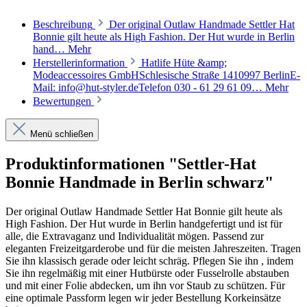
Beschreibung
Der original Outlaw Handmade Settler Hat
Bonnie gilt heute als High Fashion. Der Hut wurde in Berlin
hand…
Mehr
Herstellerinformation
Hatlife Hüte &amp;
Modeaccessoires GmbHSchlesische Straße 1410997 BerlinE-
Mail: info@hut-styler.deTelefon 030 - 61 29 61 09…
Mehr
Bewertungen
Menü schließen
Produktinformationen "Settler-Hat
Bonnie Handmade in Berlin schwarz"
Der original Outlaw Handmade Settler Hat Bonnie gilt heute als
High Fashion. Der Hut wurde in Berlin handgefertigt und ist für
alle, die Extravaganz und Individualität mögen. Passend zur
eleganten Freizeitgarderobe und für die meisten Jahreszeiten. Tragen
Sie ihn klassisch gerade oder leicht schräg. Pflegen Sie ihn , indem
Sie ihn regelmäßig mit einer Hutbürste oder Fusselrolle abstauben
und mit einer Folie abdecken, um ihn vor Staub zu schützen. Für
eine optimale Passform legen wir jeder Bestellung Korkeinsätze