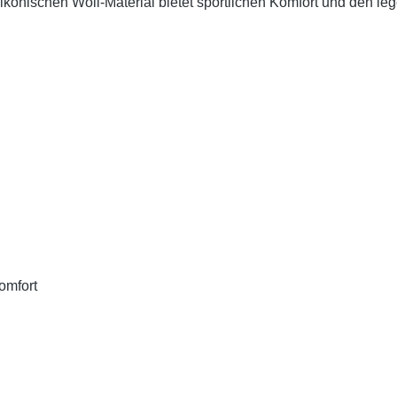
m ikonischen Woll-Material bietet sportlichen Komfort und den l
omfort