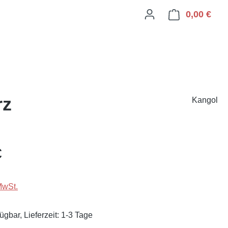
0,00 €
Ware
rz
Kangol
eis:
€
MwSt.
ügbar, Lieferzeit: 1-3 Tage