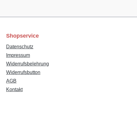
Shopservice
Datenschutz
Impressum
Widerrufsbelehrung
Widerrufsbutton
Text vergrößern
Hochkontrastmodus
AGB
Kontakt
Farben invertieren
Monochrom
Niedrige Sättigung
Hohe Sättigung