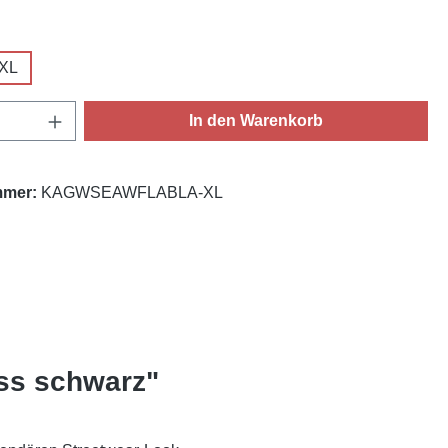
ählen
XL
Anzahl: Gib den gewünschten Wert ein oder
In den Warenkorb
mmer:
KAGWSEAWFLABLA-XL
ess schwarz"