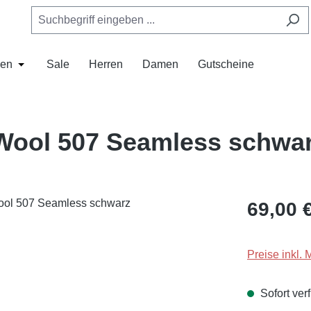
en
Sale
Herren
Damen
Gutscheine
as Dropdown der Kategorie Mützen
 Schließe das Dropdown der Kategorie Hüte
Öffne oder Schließe das Dropdown der Kategorie Marken
 Wool 507 Seamless schwa
Regulärer Pr
69,00 
Preise inkl. 
Sofort verf