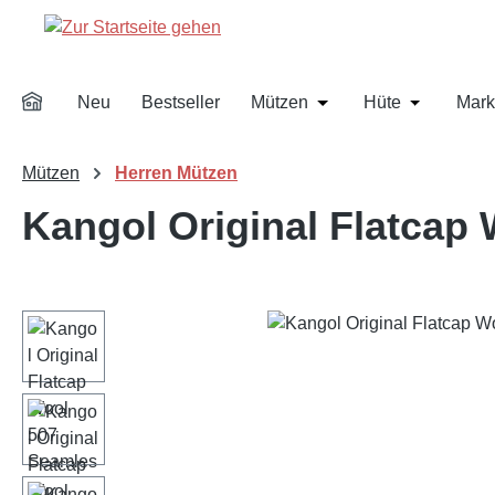
m Hauptinhalt springen
Zur Suche springen
Zur Hauptnavigation springen
Neu
Bestseller
Mützen
Hüte
Mark
Öffne oder Schließe d
Öffne oder
Mützen
Herren Mützen
Kangol Original Flatcap
Bildergalerie überspringen