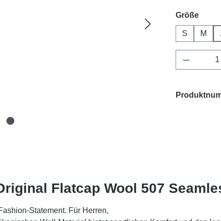
ausw
Größe
S
M
Produkt 
Produktnu
Original Flatcap Wool 507 Seaml
Fashion-Statement. Für Herren,