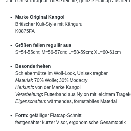
auch Unisex tragbar. Diese leichte, gefilzte Flatcap aus de
Marke Original Kangol
Britischer Kult-Style mit Känguru
K0875FA
Größen fallen regulär aus
S=54-55cm; M=56-57cm; L=58-59cm; XL=60-61cm
Besonderheiten
Schiebermütze im Woll-Look, Unisex tragbar
Material
: 70% Wolle; 30% Modacryl
Herkunft
: von der Marke Kangol
Verarbeitung
: Futterband aus Nylon mit leichtem Tragek
Eigenschaften
: wärmendes, formstabiles Material
Form:
gefälliger Flatcap-Schnitt
festgenähter kurzer Visor, ergonomische Gesamtoptik