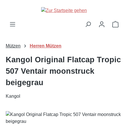
Zum Hauptinhalt springen
Ware
Mützen
Herren Mützen
Kangol Original Flatcap Tropic
507 Ventair moonstruck
beigegrau
Kangol
Bildergalerie überspringen