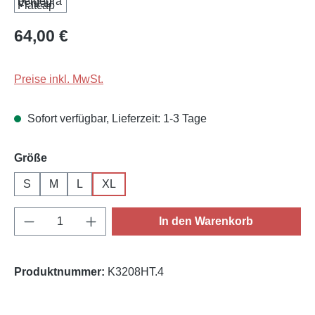
Regulärer Preis:
64,00 €
Preise inkl. MwSt.
Sofort verfügbar, Lieferzeit: 1-3 Tage
auswählen
Größe
S
M
L
XL
Produkt Anzahl: Gib den gewünschten Wert e
In den Warenkorb
Produktnummer:
K3208HT.4