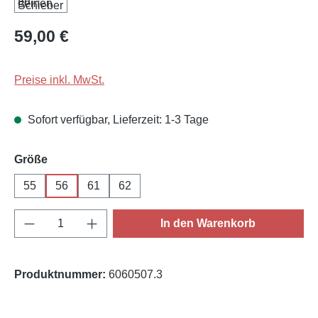
Regulärer Preis:
59,00 €
Preise inkl. MwSt.
Sofort verfügbar, Lieferzeit: 1-3 Tage
auswählen
Größe
55
56
61
62
Produkt Anzahl: Gib den gewünschten Wert e
In den Warenkorb
Produktnummer:
6060507.3