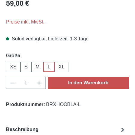
Regulärer Preis:
59,00 €
Preise inkl. MwSt.
Sofort verfügbar, Lieferzeit: 1-3 Tage
auswählen
Größe
XS
S
M
L
XL
Produkt Anzahl: Gib den gewünschten Wert e
In den Warenkorb
Produktnummer:
BRXHOOBLA-L
Beschreibung