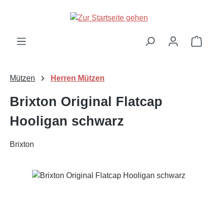
Zum Hauptinhalt springen
Ware
Mützen
Herren Mützen
Brixton Original Flatcap
Hooligan schwarz
Brixton
Bildergalerie überspringen