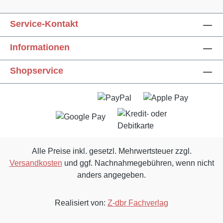
Service-Kontakt
Informationen
Text vergrößern
Hochkontrastmodus
Shopservice
Farben invertieren
Monochrom
Niedrige Sättigung
Hohe Sättigung
Links unterstreichen
Gut lesbare Schrift
Alle Preise inkl. gesetzl. Mehrwertsteuer zzgl.
Versandkosten
und ggf. Nachnahmegebühren, wenn nicht
Animationen stoppen
Überschriften hervorheben
anders angegeben.
Großer Cursor
Leseführung
Realisiert von:
Z-dbr Fachverlag
Bilder ausblenden
Zurücksetzen