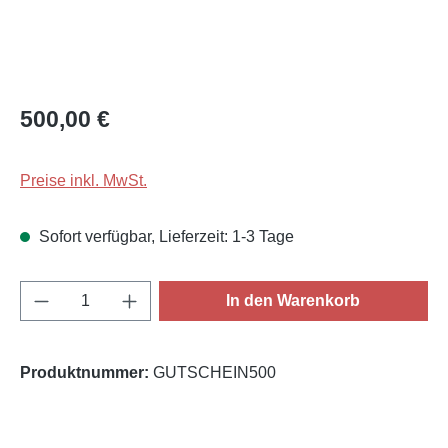
Regulärer Preis:
500,00 €
Preise inkl. MwSt.
Sofort verfügbar, Lieferzeit: 1-3 Tage
Produkt Anzahl: Gib den gewünschten Wert e
In den Warenkorb
Produktnummer:
GUTSCHEIN500