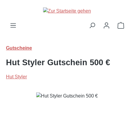
Zum Hauptinhalt springen
Ware
Gutscheine
Hut Styler Gutschein 500 €
Hut Styler
Bildergalerie überspringen