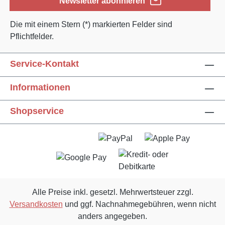
Newsletter abonnieren
Die mit einem Stern (*) markierten Felder sind
Pflichtfelder.
Service-Kontakt
Informationen
Text vergrößern
Hochkontrastmodus
Shopservice
Farben invertieren
Monochrom
Niedrige Sättigung
Hohe Sättigung
Links unterstreichen
Gut lesbare Schrift
Alle Preise inkl. gesetzl. Mehrwertsteuer zzgl.
Versandkosten
und ggf. Nachnahmegebühren, wenn nicht
Animationen stoppen
Überschriften hervorheben
anders angegeben.