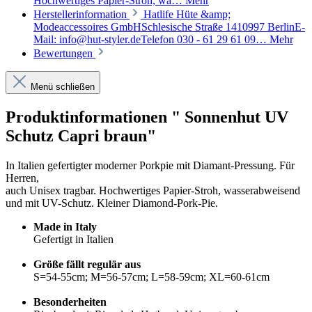
Hochwertiges Papier-Stroh, wa…
Mehr
Herstellerinformation
Hatlife Hüte &amp;
Modeaccessoires GmbHSchlesische Straße 1410997 BerlinE-
Mail: info@hut-styler.deTelefon 030 - 61 29 61 09…
Mehr
Bewertungen
Menü schließen
Produktinformationen " Sonnenhut UV
Schutz Capri braun"
In Italien gefertigter moderner Porkpie mit Diamant-Pressung. Für
Herren,
auch Unisex tragbar. Hochwertiges Papier-Stroh, wasserabweisend
und mit UV-Schutz. Kleiner Diamond-Pork-Pie.
Made in Italy
Gefertigt in Italien
Größe fällt regulär aus
S=54-55cm; M=56-57cm; L=58-59cm; XL=60-61cm
Besonderheiten