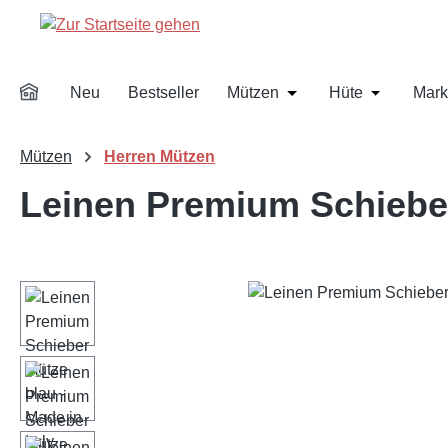
m Hauptinhalt springen
Zur Suche springen
Zur Hauptnavigation springen
Neu
Bestseller
Mützen
Hüte
Mark
Öffne oder Schließe d
Öffne oder
Mützen
Herren Mützen
Leinen Premium Schieber
Bildergalerie überspringen