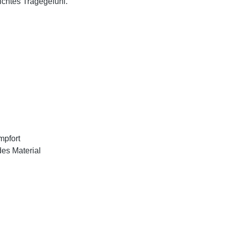
ichtes Tragegefühl.
mpfort
des Material