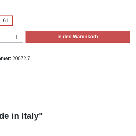
ählen
61
Anzahl: Gib den gewünschten Wert ein oder
In den Warenkorb
mmer:
20072.7
 in Italy"