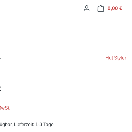
0,00 €
Ware
y
Hut Styler
eis:
€
MwSt.
ügbar, Lieferzeit: 1-3 Tage