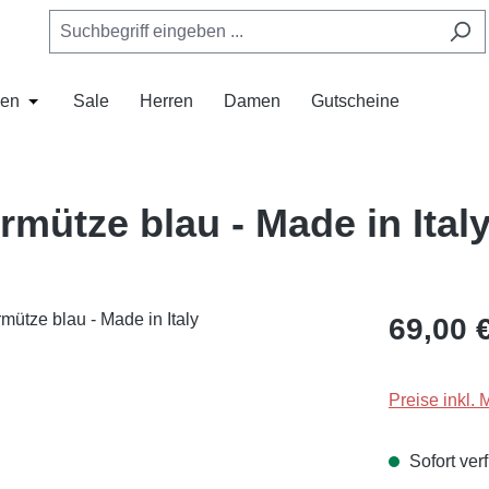
en
Sale
Herren
Damen
Gutscheine
as Dropdown der Kategorie Mützen
 Schließe das Dropdown der Kategorie Hüte
Öffne oder Schließe das Dropdown der Kategorie Marken
mütze blau - Made in Ital
Regulärer Pr
69,00 
Preise inkl. 
Sofort verf