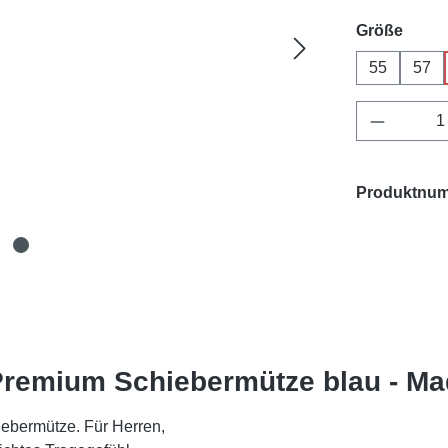
ausw
Größe
55
57
Produkt 
Produktnu
remium Schiebermütze blau - Made
hiebermütze. Für Herren,