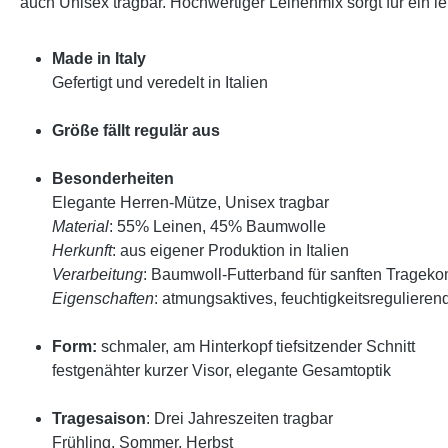
auch Unisex tragbar. Hochwertiger Leinenmix sorgt für ein le
Made in Italy
Gefertigt und veredelt in Italien
Größe fällt regulär aus
Besonderheiten
Elegante Herren-Mütze, Unisex tragbar
Material
: 55% Leinen, 45% Baumwolle
Herkunft
: aus eigener Produktion in Italien
Verarbeitung
: Baumwoll-Futterband für sanften Trageko
Eigenschaften
: atmungsaktives, feuchtigkeitsregulieren
Form:
schmaler, am Hinterkopf tiefsitzender Schnitt
festgenähter kurzer Visor, elegante Gesamtoptik
Tragesaison
: Drei Jahreszeiten tragbar
Frühling, Sommer, Herbst